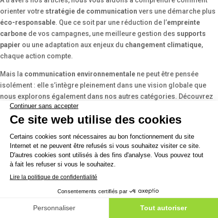
À travers nos articles, nous vous aidons à comprendre comment
orienter votre
stratégie de communication
vers une démarche plus
éco-responsable
. Que ce soit par une réduction de l’
empreinte
carbone
de vos campagnes, une meilleure gestion des
supports
papier
ou une adaptation aux enjeux du
changement climatique
,
chaque action compte.
Mais la
communication environnementale
ne peut être pensée
isolément : elle s’intègre pleinement dans une vision globale que
nous explorons également dans nos autres catégories. Découvrez
ainsi comment la
responsabilité sociétale des entreprises (RSE)
influence les pratiques dans le monde de l’
entreprise
; comment le
web
et les outils du
marketing digital
peuvent soutenir une
communication durable
; ou encore comment les
réseaux sociaux
peuvent devenir des leviers puissants de sensibilisation à des
problématiques
écologiques
.
Ensemble, apprenons à créer une
communication éthique
et
environnementale
, fondée sur des actions concrètes et une vision
long terme, pour répondre aux
enjeux environnementaux
d’aujourd’hui et de demain.