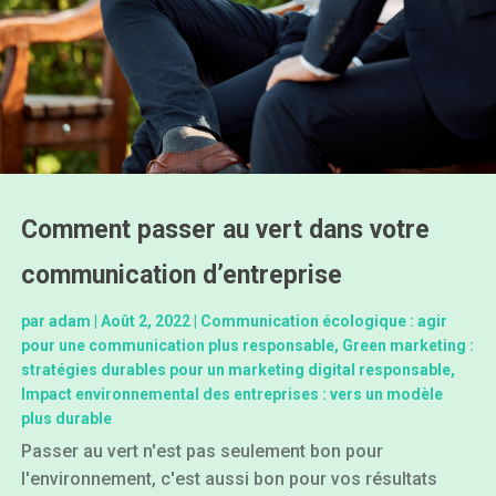
Comment passer au vert dans votre
communication d’entreprise
par
adam
|
Août 2, 2022
|
Communication écologique : agir
pour une communication plus responsable
,
Green marketing :
stratégies durables pour un marketing digital responsable
,
Impact environnemental des entreprises : vers un modèle
plus durable
Passer au vert n'est pas seulement bon pour
l'environnement, c'est aussi bon pour vos résultats