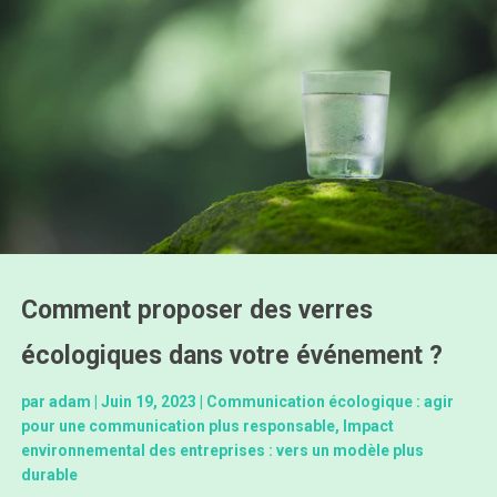
Comment proposer des verres
écologiques dans votre événement ?
par
adam
|
Juin 19, 2023
|
Communication écologique : agir
pour une communication plus responsable
,
Impact
environnemental des entreprises : vers un modèle plus
durable