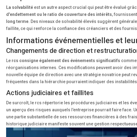
La solvabilité
est un autre aspect crucial qui peut être évalué grâ
d'endettement ou le ratio de couverture des intérêts
, fournissen
long terme
. Des niveaux de solvabilité élevés suggèrent générale
faillite, ce qui renforce la confiance des créanciers et des fourni
Informations événementielles et leu
Changements de direction et restructurati
Le
rcs consigne également des événements significatifs
comme le
réorganisations internes. Ces modifications peuvent avoir des im
nouvelle équipe de direction avec une stratégie novatrice peut revi
fréquentes dans la hiérarchie pourraient indiquer des instabilités
Actions judiciaires et faillites
De surcroît, le rcs répertorie les procédures judiciaires et les év
un aperçu des risques auxquels l’entreprise pourrait faire face
une partie substantielle de ses ressources financières à des frais j
historique judiciaire manifeste souvent une gestion respectueus