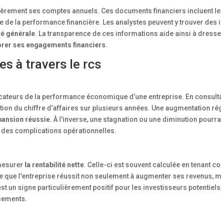
èrement ses comptes annuels. Ces documents financiers incluent le b
lée de la performance financière. Les analystes peuvent y trouver des 
ité générale
. La transparence de ces informations aide ainsi à dresser
norer ses engagements financiers
.
s à travers le rcs
dicateurs de la performance économique d’une entreprise. En consulta
lution du chiffre d’affaires sur plusieurs années. Une augmentation ré
xpansion réussie
. À l'inverse, une stagnation ou une diminution pourra
des complications opérationnelles.
mesurer
la rentabilité nette
. Celle-ci est souvent calculée en tenant 
re que l'entreprise réussit non seulement à augmenter ses revenus, m
st un signe particulièrement positif pour les investisseurs potentiels 
ssements.