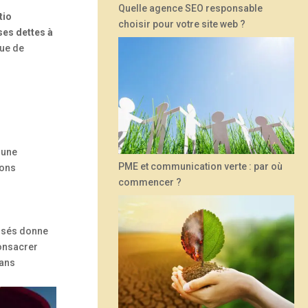
Quelle agence SEO responsable
tio
choisir pour votre site web ?
 ses dettes à
que de
 une
PME et communication verte : par où
ions
commencer ?
passés donne
consacrer
sans