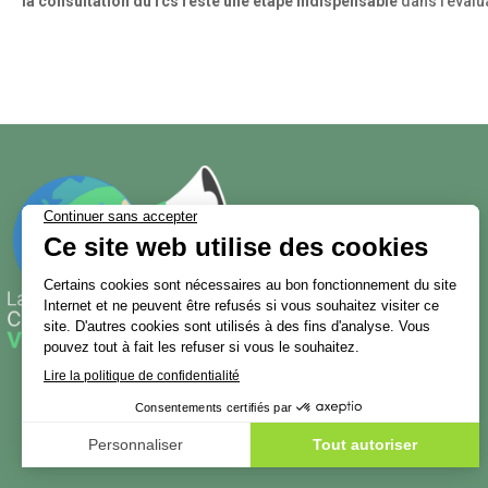
la consultation du rcs reste une étape indispensable
dans l’évalu