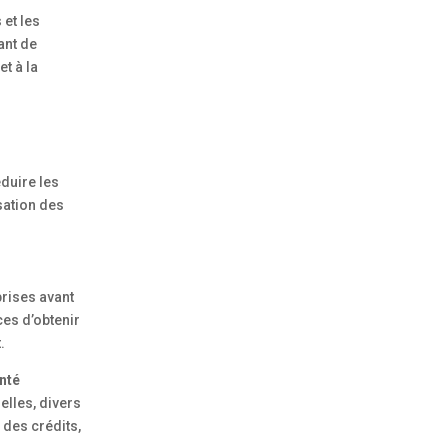
 et les
ant de
t à la
n
éduire les
sation des
prises avant
ces d’obtenir
.
anté
elles, divers
 des crédits,