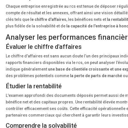
Chaque entreprise enregistrée au rcs est tenue de déposer réguli
compte de résultat et les annexes, offrant ainsi une vision détail
clés tels que
le chiffre d'affaires
, les bénéfices nets et
la rentabil
plus fidèle de la solvabilité et de
la capacité de l'entreprise à ho
Analyser les performances financière
Évaluer le chiffre d'affaires
Le chiffre d'affaires est sans aucun doute l’un des principaux in
rapports financiers disponibles via le rcs, on peut analyser l’évo
indique généralement
une base de clientèle croissante et une e
des problèmes potentiels comme
la perte de parts de marché
ou 
Étudier la rentabilité
L'examen approfondi des documents déposés permet aussi de 
bénéfice net et des capitaux propres. Une rentabilité élevée mont
contrôler efficacement ses coûts. Cette efficacité opérationnelle e
partenaires commerciaux qui cherchent à garantir leurs investi
Comprendre la solvabilité