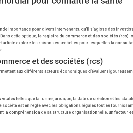
imordial pour connaître la santé
nde importance pour divers intervenants, qu’il s’agisse des investis
 Dans cette optique,
le registre du commerce et des sociétés (rcs)
jo
 article explore les raisons essentielles pour lesquelles
la consulta
e
.
ommerce et des sociétés (rcs)
rmettent aux différents acteurs économiques d’évaluer rigoureuseme
 vitales
telles que la forme juridique, la date de création et les statu
 société est en règle avec les obligations légales tout en fournissan
ent
la compréhension de sa structure organisationnelle
, un facteur e