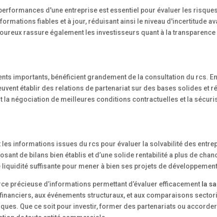
 performances d'une entreprise est essentiel pour évaluer les risques
ormations fiables et à jour, réduisant ainsi le niveau d'incertitude av
oureux rassure également les investisseurs quant à la transparence e
ents importants, bénéficient grandement de la consultation du rcs. E
peuvent établir des relations de partenariat sur des bases solides et r
t la négociation de meilleures conditions contractuelles et la sécuri
 les informations issues du rcs pour évaluer la solvabilité des entre
sant de bilans bien établis et d’une solide rentabilité a plus de chan
liquidité suffisante pour mener à bien ses projets de développement
ce précieuse d’informations permettant d’évaluer efficacement
la s
s financiers, aux événements structuraux, et aux comparaisons sectori
ques. Que ce soit pour investir, former des partenariats ou accorder