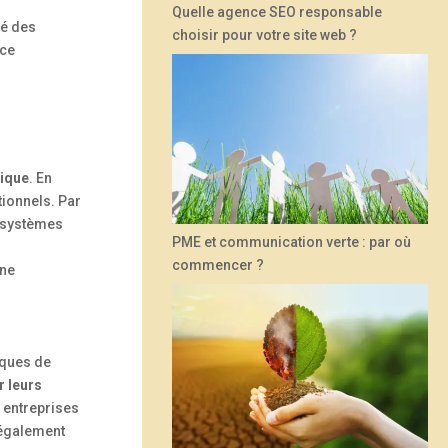
Quelle agence SEO responsable
té des
choisir pour votre site web ?
nce
tique
. En
tionnels. Par
e systèmes
PME et communication verte : par où
commencer ?
une
iques de
r leurs
 entreprises
t également