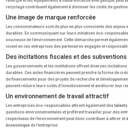
l’énergie et les équipements à haute efficacité énergétique, peut
recyclage contribuent également à diminuer les coûts de gestion
Une image de marque renforcée
Les consommateurs sont de plus en plus conscients des enjeux en
durables. En communiquant sur leurs initiatives éco-responsable
soucieuse de l’environnement. Cette démarche permet également de 
voient en ces entreprises des partenaires engagés et responsabl
Des incitations fiscales et des subventions
Les gouvernements et les institutions offrent diverses incitation
durables. Ces aides financières peuvent prendre la forme de cré
de financements pour des projets de recherche et développement e
peuvent réduire leurs coûts d’investissement et améliorer leur ren
Un environnement de travail attractif
Les entreprises éco-responsables attirent également des
talents
questions environnementales et préfèrent travailler pour des e
respectueux de l’environnement peut donc contribuer à attirer et à
économique
de l’entreprise.