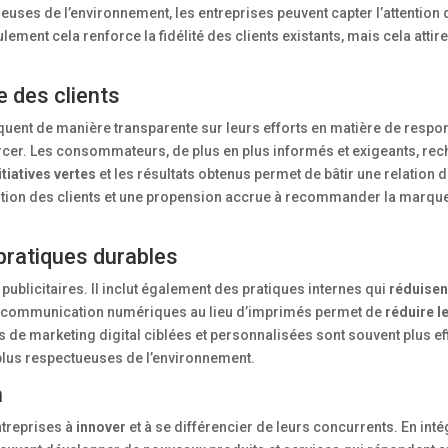
ses de l’environnement, les entreprises peuvent capter l’attention 
nt cela renforce la fidélité des clients existants, mais cela attir
e des clients
uent de manière transparente sur leurs efforts en matière de respon
cer. Les consommateurs, de plus en plus informés et exigeants, rec
tiatives vertes
et les résultats obtenus permet de bâtir une relation 
tention des clients et une propension accrue à recommander la marque
pratiques durables
blicitaires. Il inclut également des pratiques internes qui
réduisen
ts de communication numériques au lieu d’imprimés permet de
réduire l
 de marketing digital ciblées et personnalisées sont souvent plus ef
 plus respectueuses de l’environnement.
n
ntreprises à
innover
et à se différencier de leurs concurrents. En int