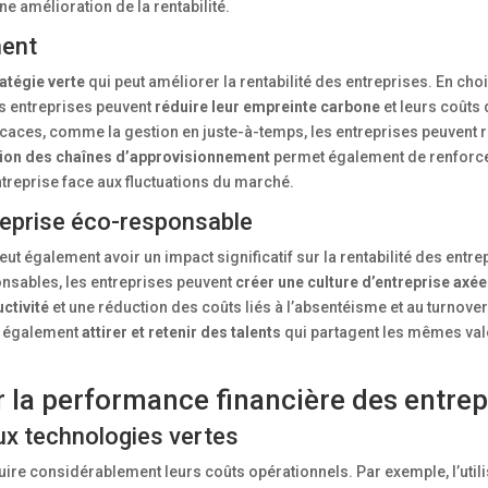
une amélioration de la rentabilité.
ment
atégie verte
qui peut améliorer la rentabilité des entreprises. En cho
es entreprises peuvent
réduire leur empreinte carbone
et leurs coûts 
icaces, comme la gestion en juste-à-temps, les entreprises peuvent r
tion des chaînes d’approvisionnement
permet également de renforce
entreprise face aux fluctuations du marché.
reprise éco-responsable
eut également avoir un impact significatif sur la rentabilité des entre
onsables, les entreprises peuvent
créer une culture d’entreprise axée
ctivité
et une réduction des coûts liés à l’absentéisme et au turnover.
nt également
attirer et retenir des talents
qui partagent les mêmes vale
r la performance financière des entrep
ux technologies vertes
ire considérablement leurs coûts opérationnels. Par exemple, l’utili