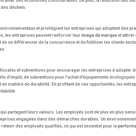
 entraîner des économies considérables. De plus, la réduction des déc
 des déchets.
vironnementaux et privilégient les entreprises qui adoptent des pr
s, les entreprises peuvent renforcer leur
image de marque
et attirer
se différencier de la concurrence et de fidéliser les clients exista
es.
s fiscales et subventions pour encourager les entreprises à adopter 
dits d’impôt, de subventions pour l’achat d’équipements écologiques
n matière de durabilité. En profitant de ces opportunités, les entre
tabilité.
qui partagent leurs valeurs. Les employés sont de plus en plus sens
ntreprises engagées dans des démarches durables. Un environnement 
 retenir des employés qualifiés, ce qui est essentiel pour la
perform