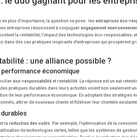
 : le duo gagnant pour les entrepr
n plus d’importance, la question se pose : les
entreprises éco-re
ines entreprises réussissent à conjuguer
engagement environnement
stent la rentabilité, l’impact des technologies éco-responsables, 
ez dans des cas pratiques inspirants d’entreprises qui prospèrent gr
bilité : une alliance possible ?
e performance économique
ncilier
éco-responsabilité
et rentabilité. La réponse est un
oui
retenti
t des pratiques durables dans leurs activités voient non seulement un
tion de leur performance économique. En adoptant des stratégies é
nels, attirer de nouveaux clients et fidéliser leur clientèle existante
 durables
st la
réduction des coûts
. Par exemple, l’optimisation de la consom
tilisation de technologies vertes, telles que les systèmes de gestio