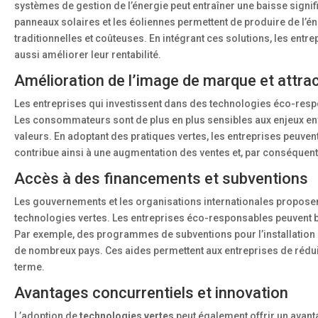
systèmes de gestion de l’énergie peut entraîner une baisse signif
panneaux solaires et les éoliennes permettent de produire de l’é
traditionnelles et coûteuses. En intégrant ces solutions, les e
aussi améliorer leur rentabilité.
Amélioration de l’image de marque et attract
Les entreprises qui investissent dans des technologies éco-res
Les consommateurs sont de plus en plus sensibles aux enjeux env
valeurs. En adoptant des pratiques vertes, les entreprises peuvent at
contribue ainsi à une augmentation des ventes et, par conséquent
Accès à des financements et subventions
Les gouvernements et les organisations internationales propose
technologies vertes. Les entreprises éco-responsables peuvent bé
Par exemple, des programmes de subventions pour l’installation 
de nombreux pays. Ces aides permettent aux entreprises de réduire 
terme.
Avantages concurrentiels et innovation
L’adoption de
technologies vertes
peut également offrir un avanta