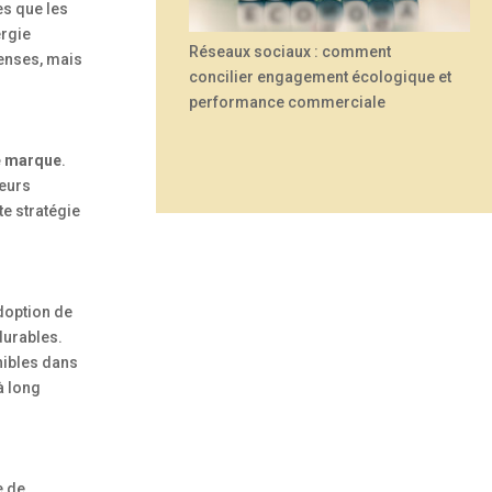
es que les
ergie
Réseaux sociaux : comment
penses, mais
concilier engagement écologique et
performance commerciale
e marque
.
leurs
te stratégie
doption de
durables.
nibles dans
à long
e de