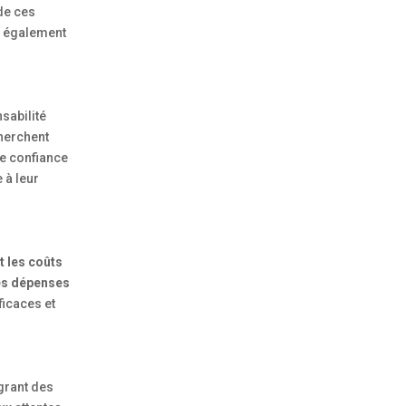
de ces
e également
sabilité
herchent
de confiance
 à leur
t les coûts
es dépenses
ficaces et
égrant des