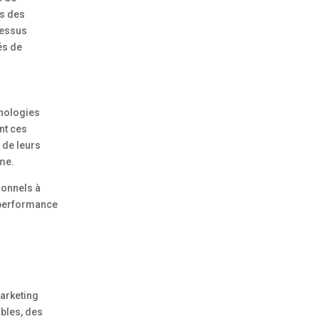
ns des
cessus
és de
hnologies
nt ces
 de leurs
rme.
ionnels à
r performance
marketing
ables, des