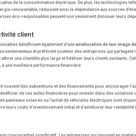
icative de la consommation électrique. De plus, les technologies tell
nergie renouvelable, réduisant ainsi la dépendance aux sources d’én
ntreprises éco-responsables peuvent non seulement diminuer leurs dé
ivité client
ponsables bénéficient également d’une
amélioration de leur image d
ironnementaux et préfèrent soutenir des entreprises qui partagent 
tirer une clientèle plus large et fidéliser leurs clients existants. Cet
, à une meilleure performance financière.
nt souvent des subventions et des financements pour encourager l’a
néficier de ces aides financières pour investir dans des solutions 
de panneaux solaires ou l’achat de véhicules électriques sont dispo
leurs coûts d’investissement initial et d’améliorer leur rentabilité 
ge concurrentiel significatif. Les entreprises qui innovent en matièr