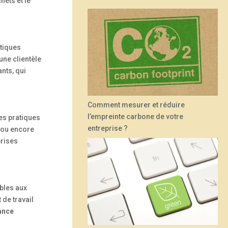
hets et le
atiques
 une clientèle
nts, qui
Comment mesurer et réduire
l’empreinte carbone de votre
des pratiques
entreprise ?
 ou encore
prises
ibles aux
de travail
ance