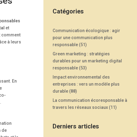
ises
Catégories
sponsables
al
et
Communication écologique : agir
et comment
pour une communication plus
âce à leurs
responsable
(51)
Green marketing : stratégies
durables pour un marketing digital
responsable
(53)
Impact environnemental des
ssant. En
entreprises : vers un modèle plus
e
durable
(88)
co-
La communication écoresponsable à
.
travers les réseaux sociaux
(11)
mation
Derniers articles
n de